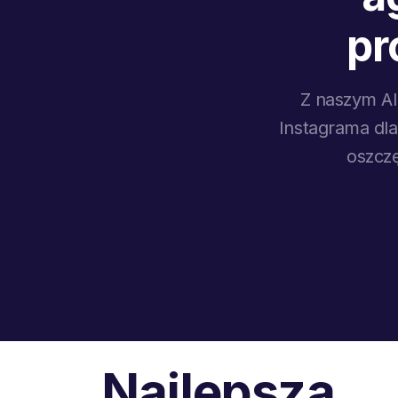
pr
Z naszym AI
Instagrama dla
oszczę
Najlepsza