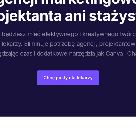
ojektanta ani stażys
 będziesz mieć efektywnego i kreatywnego twór
 lekarzy. Eliminuje potrzebę agencji, projektantów
dzając czas i dodatkowe narzędzia jak Canva i C
Chcę posty dla lekarzy