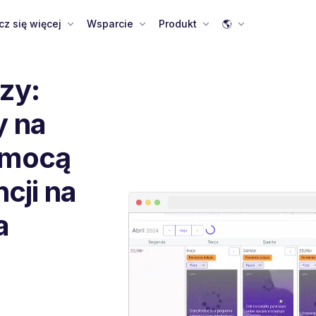
cz się więcej
Wsparcie
Produkt
🌎
zy:
y na
omocą
ncji na
a