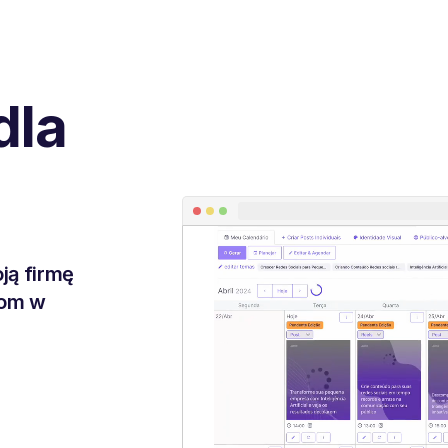
dla
ją firmę
iom w