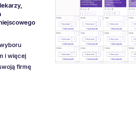
lekarzy,
a
 miejscowego
 wyboru
 i więcej
swoją firmę