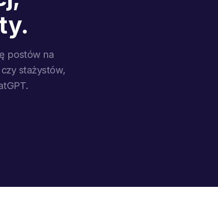
ty.
cę postów na
 czy stażystów,
hatGPT.