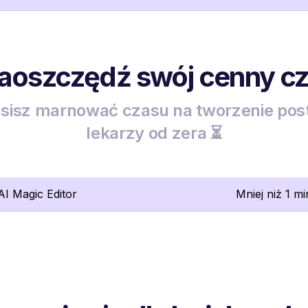
zaoszczędź swój cenny c
sisz marnować czasu na tworzenie pos
lekarzy od zera ⏳
lAI Magic Editor
Mniej niż 1 mi