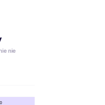
y
ie nie
80