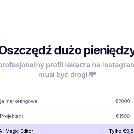
Oszczędź dużo pieniędz
profesjonalny profil lekarza na Instagram
musi być drogi 💸
ja marketingowa
€2000
Projektant
€1500
lAI Magic Editor
Tylko €9,