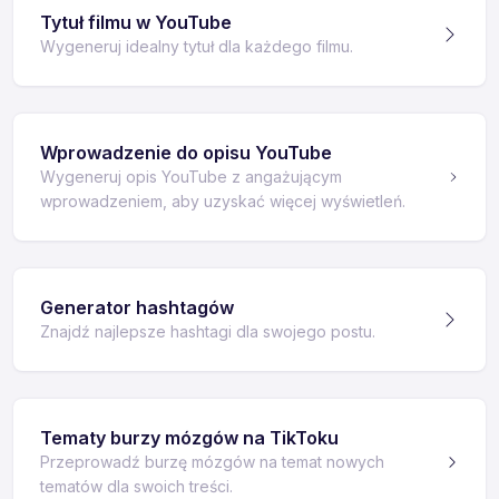
Tytuł filmu w YouTube
Wygeneruj idealny tytuł dla każdego filmu.
Wprowadzenie do opisu YouTube
Wygeneruj opis YouTube z angażującym
wprowadzeniem, aby uzyskać więcej wyświetleń.
Generator hashtagów
Znajdź najlepsze hashtagi dla swojego postu.
Tematy burzy mózgów na TikToku
Przeprowadź burzę mózgów na temat nowych
tematów dla swoich treści.