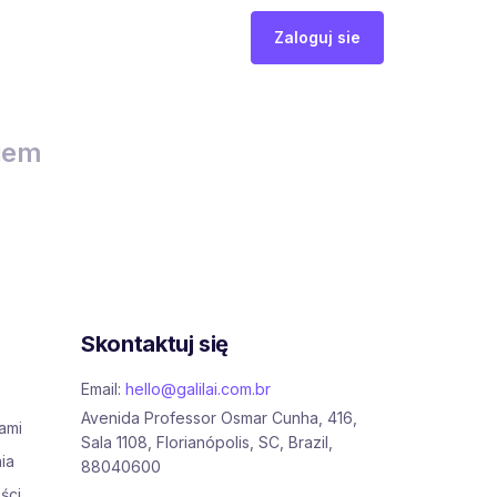
Zaloguj sie
ciem
Skontaktuj się
Email:
hello@galilai.com.br
Avenida Professor Osmar Cunha, 416,
nami
Sala 1108, Florianópolis, SC, Brazil,
ia
88040600
ści