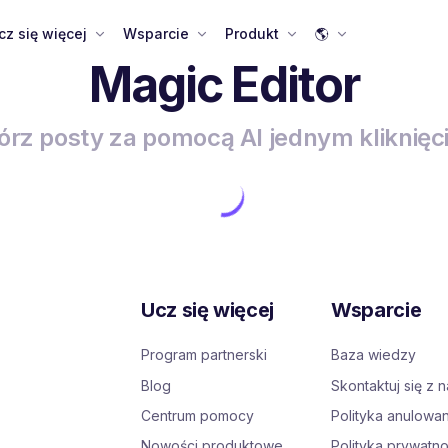
cz się więcej
Wsparcie
Produkt
🌎
Magic Editor
rz posty za pomocą AI jednym kliknię
Ucz się więcej
Wsparcie
Program partnerski
Baza wiedzy
Blog
Skontaktuj się z 
Centrum pomocy
Polityka anulowan
Nowości produktowe
Polityka prywatno