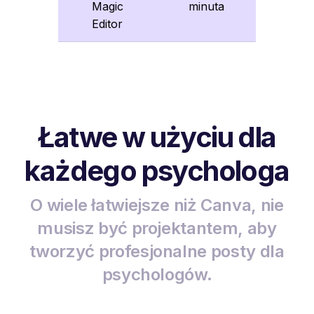
Magic
minuta
Editor
Łatwe w użyciu dla
każdego psychologa
O wiele łatwiejsze niż Canva, nie
musisz być projektantem, aby
tworzyć profesjonalne posty dla
psychologów.