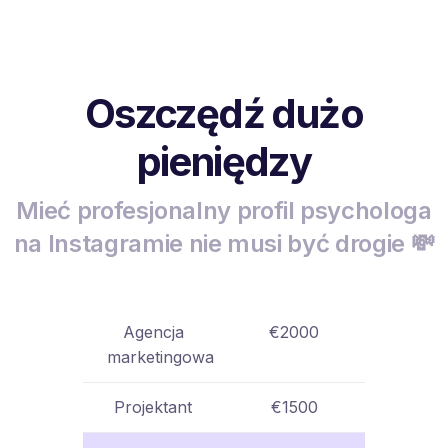
Oszczędź dużo
pieniędzy
Mieć profesjonalny profil psychologa
na Instagramie nie musi być drogie 💸
Agencja
€2000
marketingowa
Projektant
€1500