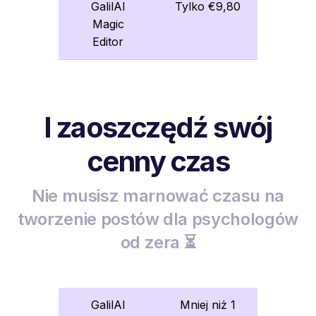
GalilAI
Tylko €9,80
Magic
Editor
I zaoszczędź swój
cenny czas
Nie musisz marnować czasu na
tworzenie postów dla psychologów
od zera ⏳
GalilAI
Mniej niż 1