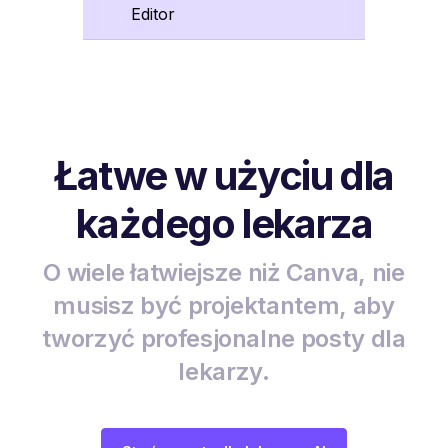
Editor
Łatwe w użyciu dla
każdego lekarza
O wiele łatwiejsze niż Canva, nie
musisz być projektantem, aby
tworzyć profesjonalne posty dla
lekarzy.