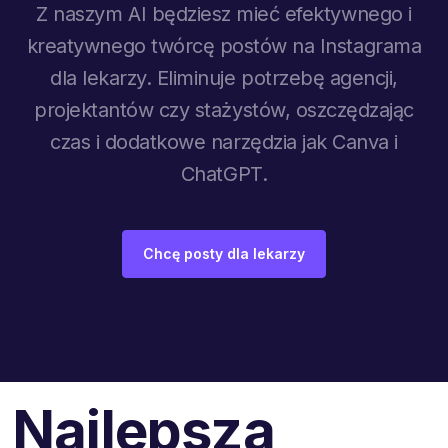
Z naszym AI będziesz mieć efektywnego i
kreatywnego twórcę postów na Instagrama
dla lekarzy. Eliminuje potrzebę agencji,
projektantów czy stażystów, oszczędzając
czas i dodatkowe narzędzia jak Canva i
ChatGPT.
Chcę posty dla lekarzy
Najlepsza