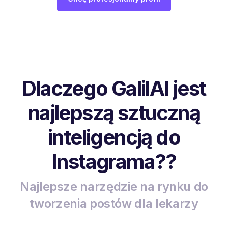
Dlaczego GalilAI jest
najlepszą sztuczną
inteligencją do
Instagrama??
Najlepsze narzędzie na rynku do
tworzenia postów dla lekarzy