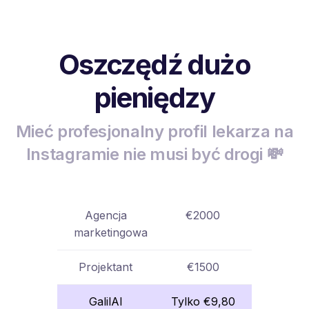
Oszczędź dużo
pieniędzy
Mieć profesjonalny profil lekarza na
Instagramie nie musi być drogi 💸
Agencja
€2000
marketingowa
Projektant
€1500
GalilAI
Tylko €9,80