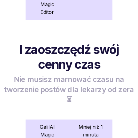
Magic
Editor
I zaoszczędź swój
cenny czas
Nie musisz marnować czasu na
tworzenie postów dla lekarzy od zera
⏳
GalilAI
Mniej niż 1
Magic
minuta