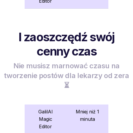
Editor
I zaoszczędź swój
cenny czas
Nie musisz marnować czasu na
tworzenie postów dla lekarzy od zera
⏳
GalilAI
Mniej niż 1
Magic
minuta
Editor