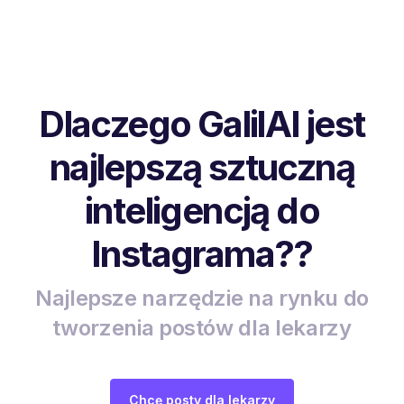
Dlaczego GalilAI jest
najlepszą sztuczną
inteligencją do
Instagrama??
Najlepsze narzędzie na rynku do
tworzenia postów dla lekarzy
Chcę posty dla lekarzy