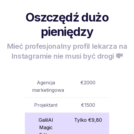
Oszczędź dużo
pieniędzy
Mieć profesjonalny profil lekarza na
Instagramie nie musi być drogi 💸
Agencja
€2000
marketingowa
Projektant
€1500
GalilAI
Tylko €9,80
Magic