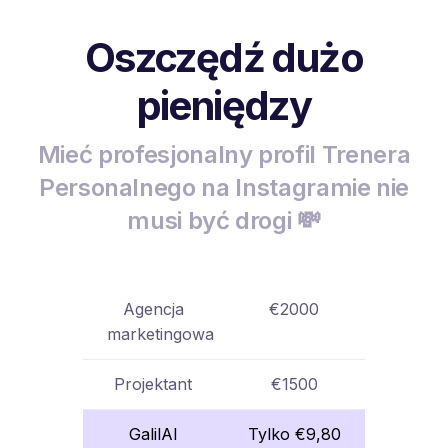
Oszczędź dużo
pieniędzy
Mieć profesjonalny profil Trenera
Personalnego na Instagramie nie
musi być drogi 💸
Agencja
€2000
marketingowa
Projektant
€1500
GalilAI
Tylko €9,80