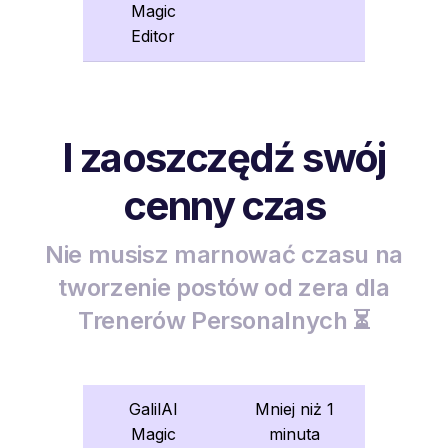
Magic
Editor
I zaoszczędź swój
cenny czas
Nie musisz marnować czasu na
tworzenie postów od zera dla
Trenerów Personalnych ⏳
GalilAI
Mniej niż 1
Magic
minuta