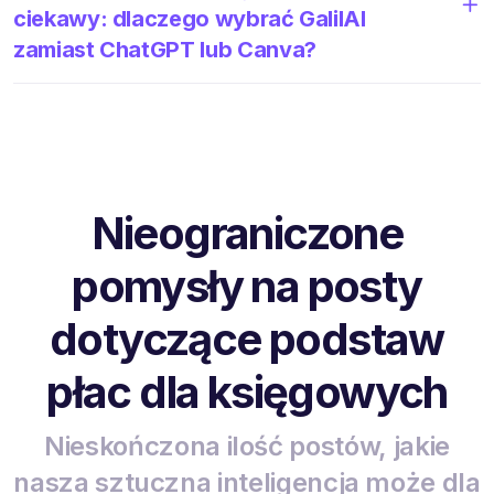
ciekawy: dlaczego wybrać GalilAI
zamiast ChatGPT lub Canva?
Nieograniczone
pomysły na posty
dotyczące podstaw
płac dla księgowych
Nieskończona ilość postów, jakie
nasza sztuczna inteligencja może dla