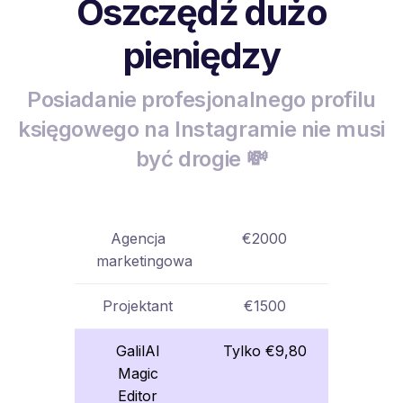
Oszczędź dużo
pieniędzy
Posiadanie profesjonalnego profilu
księgowego na Instagramie nie musi
być drogie 💸
Agencja
€2000
marketingowa
Projektant
€1500
GalilAI
Tylko €9,80
Magic
Editor