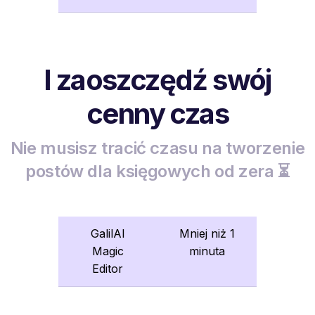
I zaoszczędź swój
cenny czas
Nie musisz tracić czasu na tworzenie
postów dla księgowych od zera ⏳
GalilAI
Mniej niż 1
Magic
minuta
Editor