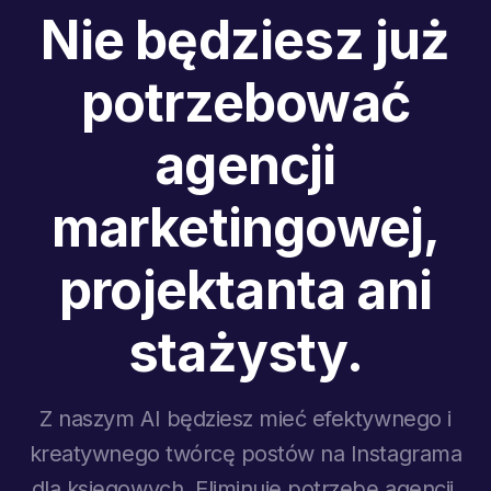
Nie będziesz już
potrzebować
agencji
marketingowej,
projektanta ani
stażysty.
Z naszym AI będziesz mieć efektywnego i
kreatywnego twórcę postów na Instagrama
dla księgowych. Eliminuje potrzebę agencji,