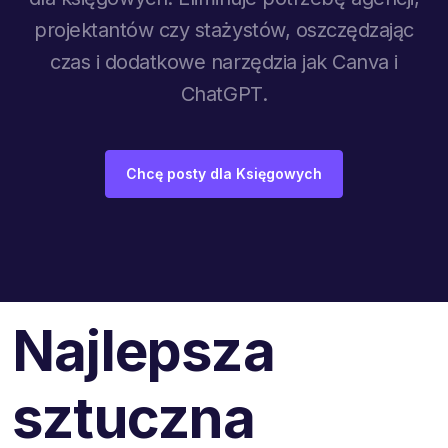
projektantów czy stażystów, oszczędzając
czas i dodatkowe narzędzia jak Canva i
ChatGPT.
Chcę posty dla Księgowych
Najlepsza
sztuczna