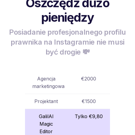
Oszczędź dużo
pieniędzy
Posiadanie profesjonalnego profilu
prawnika na Instagramie nie musi
być drogie 💸
Agencja
€2000
marketingowa
Projektant
€1500
GalilAI
Tylko €9,80
Magic
Editor