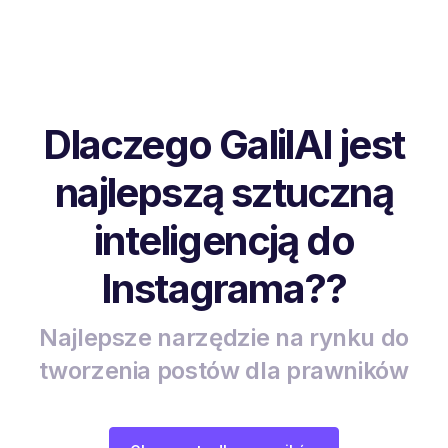
Dlaczego GalilAI jest
najlepszą sztuczną
inteligencją do
Instagrama??
Najlepsze narzędzie na rynku do
tworzenia postów dla prawników