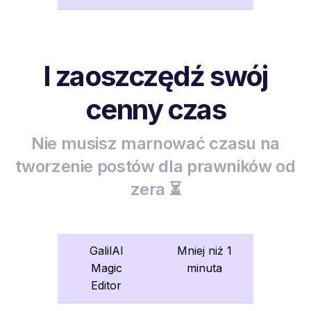
I zaoszczędź swój
cenny czas
Nie musisz marnować czasu na
tworzenie postów dla prawników od
zera ⏳
GalilAI
Mniej niż 1
Magic
minuta
Editor