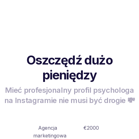
Oszczędź dużo
pieniędzy
Mieć profesjonalny profil psychologa
na Instagramie nie musi być drogie 💸
Agencja
€2000
marketingowa