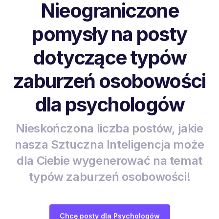
Nieograniczone
pomysły na posty
dotyczące typów
zaburzeń osobowości
dla psychologów
Nieskończona liczba postów, jakie
nasza Sztuczna Inteligencja może
dla Ciebie wygenerować na temat
typów zaburzeń osobowości!
Chcę posty dla Psychologów