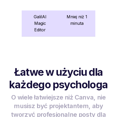
GalilAI
Mniej niż 1
Magic
minuta
Editor
Łatwe w użyciu dla
każdego psychologa
O wiele łatwiejsze niż Canva, nie
musisz być projektantem, aby
tworzyć profesjonalne posty dla