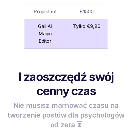
Projektant
€1500
GalilAI
Tylko €9,80
Magic
Editor
I zaoszczędź swój
cenny czas
Nie musisz marnować czasu na
tworzenie postów dla psychologów
od zera ⏳