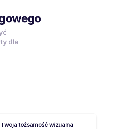
ięgowego
być
ty dla
Twoja tożsamość wizualna