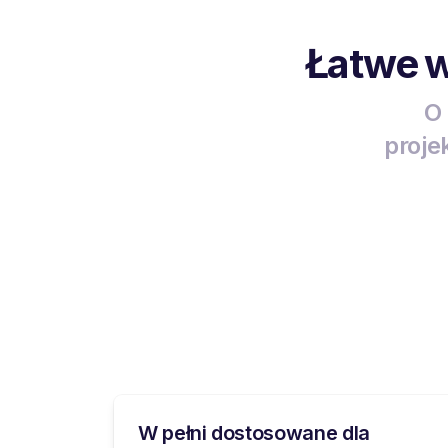
Łatwe w
O 
proje
W pełni dostosowane dla