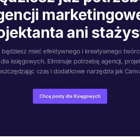
gencji marketingowe
ojektanta ani stażys
 będziesz mieć efektywnego i kreatywnego twór
dla księgowych. Eliminuje potrzebę agencji, proj
oszczędzając czas i dodatkowe narzędzia jak Canv
Chcę posty dla Księgowych