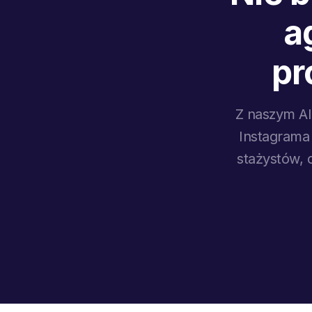
a
pr
Z naszym AI
Instagrama 
stażystów, 