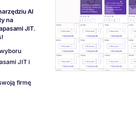
narzędziu AI
ty na
apasami JIT.
ś!
 wyboru
sami JIT i
swoją firmę