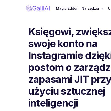
Magic Editor
Narzędzia
U
Księgowi, zwięks
swoje konto na
Instagramie dzięk
postom o zarządz
zapasami JIT prz
użyciu sztucznej
inteligencji