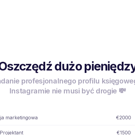
Oszczędź dużo pieniędz
adanie profesjonalnego profilu księgowe
Instagramie nie musi być drogie 💸
ja marketingowa
€2000
Projektant
€1500