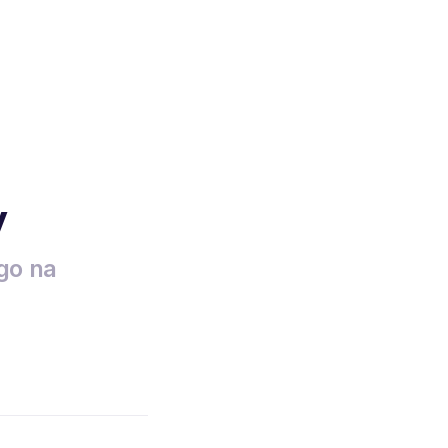
y
go na