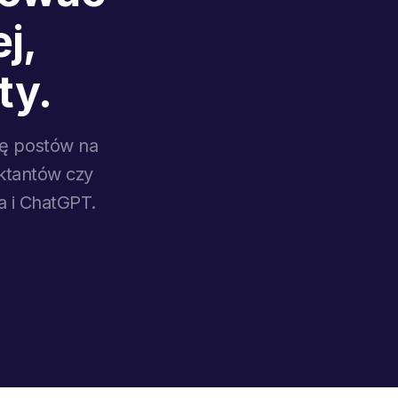
j,
ty.
cę postów na
ektantów czy
a i ChatGPT.