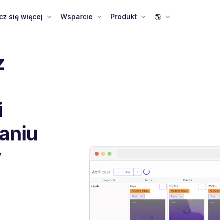
cz się więcej
Wsparcie
Produkt
🌎
z
i
aniu
y