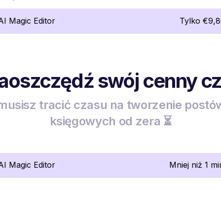
lAI Magic Editor
Tylko €9,
zaoszczędź swój cenny c
musisz tracić czasu na tworzenie postó
księgowych od zera ⏳
lAI Magic Editor
Mniej niż 1 mi