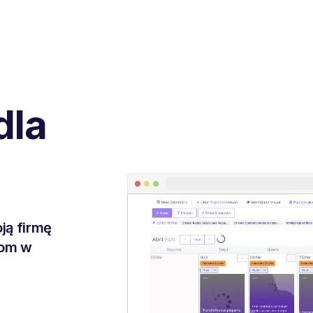
dla
ją firmę
iom w