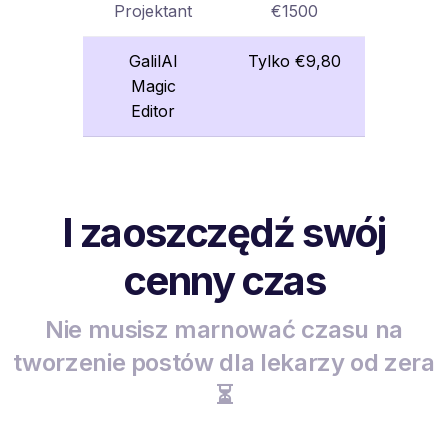
Projektant
€1500
GalilAI
Tylko €9,80
Magic
Editor
I zaoszczędź swój
cenny czas
Nie musisz marnować czasu na
tworzenie postów dla lekarzy od zera
⏳