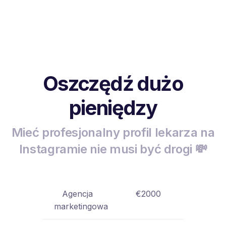
Oszczędź dużo
pieniędzy
Mieć profesjonalny profil lekarza na
Instagramie nie musi być drogi 💸
Agencja
€2000
marketingowa