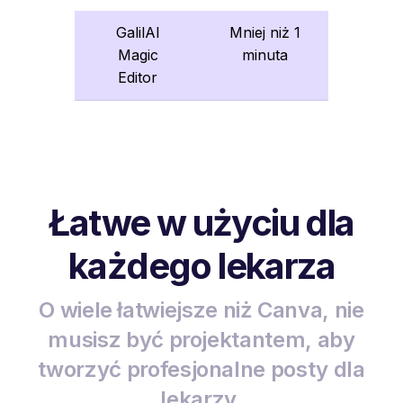
GalilAI
Mniej niż 1
Magic
minuta
Editor
Łatwe w użyciu dla
każdego lekarza
O wiele łatwiejsze niż Canva, nie
musisz być projektantem, aby
tworzyć profesjonalne posty dla
lekarzy.