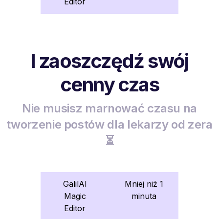
Editor
I zaoszczędź swój
cenny czas
Nie musisz marnować czasu na
tworzenie postów dla lekarzy od zera
⏳
GalilAI
Mniej niż 1
Magic
minuta
Editor