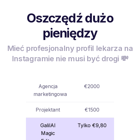
Oszczędź dużo
pieniędzy
Mieć profesjonalny profil lekarza na
Instagramie nie musi być drogi 💸
Agencja
€2000
marketingowa
Projektant
€1500
GalilAI
Tylko €9,80
Magic