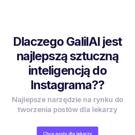
Dlaczego GalilAI jest
najlepszą sztuczną
inteligencją do
Instagrama??
Najlepsze narzędzie na rynku do
tworzenia postów dla lekarzy
Chcę posty dla lekarzy