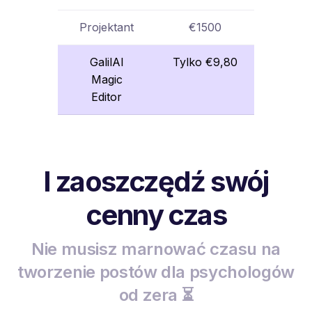
Projektant
€1500
GalilAI
Tylko €9,80
Magic
Editor
I zaoszczędź swój
cenny czas
Nie musisz marnować czasu na
tworzenie postów dla psychologów
od zera ⏳