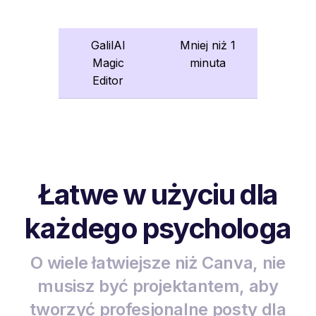
GalilAI
Mniej niż 1
Magic
minuta
Editor
Łatwe w użyciu dla
każdego psychologa
O wiele łatwiejsze niż Canva, nie
musisz być projektantem, aby
tworzyć profesjonalne posty dla