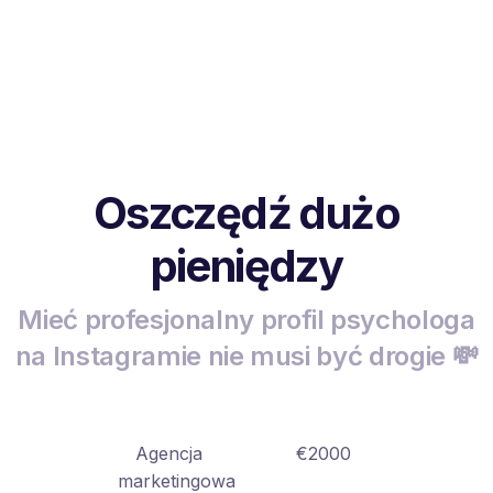
Oszczędź dużo
pieniędzy
Mieć profesjonalny profil psychologa
na Instagramie nie musi być drogie 💸
Agencja
€2000
marketingowa