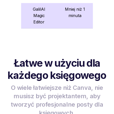
GalilAI
Mniej niż 1
Magic
minuta
Editor
Łatwe w użyciu dla
każdego księgowego
O wiele łatwiejsze niż Canva, nie
musisz być projektantem, aby
tworzyć profesjonalne posty dla
księgowych.