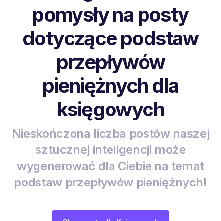
pomysły na posty
dotyczące podstaw
przepływów
pieniężnych dla
księgowych
Nieskończona liczba postów naszej
sztucznej inteligencji może
wygenerować dla Ciebie na temat
podstaw przepływów pieniężnych!