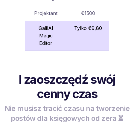
Projektant
€1500
GalilAI
Tylko €9,80
Magic
Editor
I zaoszczędź swój
cenny czas
Nie musisz tracić czasu na tworzenie
postów dla księgowych od zera ⏳