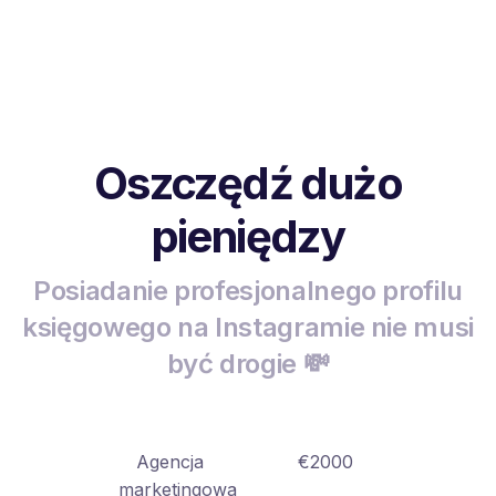
Oszczędź dużo
pieniędzy
Posiadanie profesjonalnego profilu
księgowego na Instagramie nie musi
być drogie 💸
Agencja
€2000
marketingowa